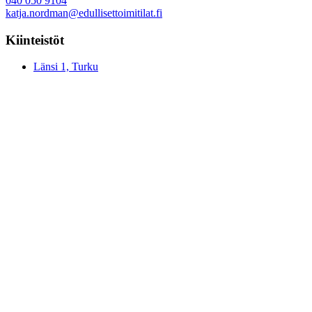
040 050 9104
katja.nordman@
edullisettoimitilat.fi
Kiinteistöt
Länsi 1, Turku