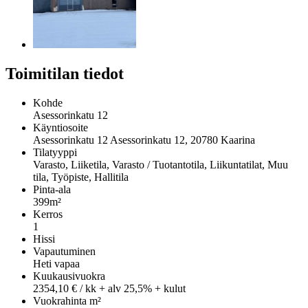
Toimitilan tiedot
Kohde
Asessorinkatu 12
Käyntiosoite
Asessorinkatu 12 Asessorinkatu 12, 20780 Kaarina
Tilatyyppi
Varasto, Liiketila, Varasto / Tuotantotila, Liikuntatilat, Muu
tila, Työpiste, Hallitila
Pinta-ala
399m²
Kerros
1
Hissi
Vapautuminen
Heti vapaa
Kuukausivuokra
2354,10 € / kk + alv 25,5% + kulut
Vuokrahinta m²