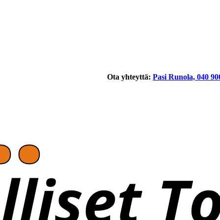
Ota yhteyttä:
Pasi Runola, 040 90