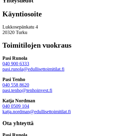
Yhteystiedot
Käyntiosoite
Lukkosepänkatu 4
20320 Turku
Toimitilojen vuokraus
Pasi Runola
040 900 6333
pasi.runola@edullisettoimitilat.fi
Pasi Tenho
040 558 8620
pasi.tenho@tenhoinvest.fi
Katja Nordman
040 0509 104
katja.nordman@
edullisettoimitilat.fi
Ota yhteyttä
Pasi Runola