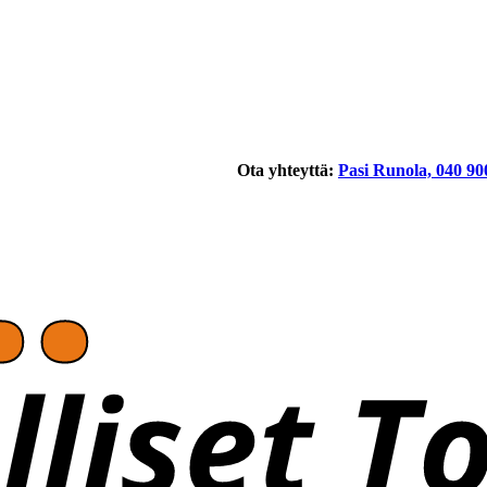
Ota yhteyttä:
Pasi Runola, 040 90