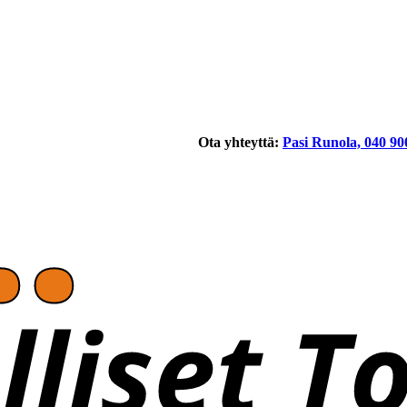
Ota yhteyttä:
Pasi Runola, 040 90