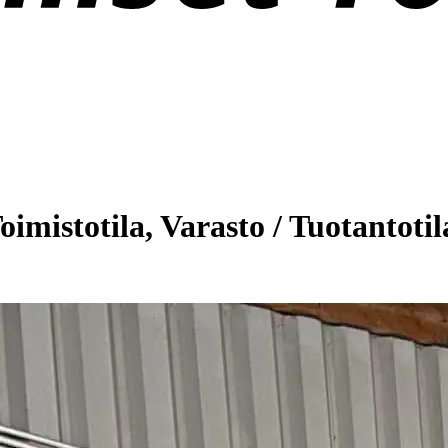
imistotila, Varasto / Tuotantotila