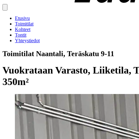
Etusivu
Toimitilat
Kohteet
Tontit
Yhteystiedot
Toimitilat Naantali, Teräskatu 9-11
Vuokrataan Varasto, Liiketila, To
350m²