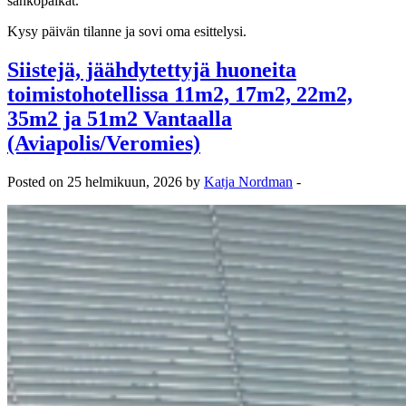
sähköpaikat.
Kysy päivän tilanne ja sovi oma esittelysi.
Siistejä, jäähdytettyjä huoneita
toimistohotellissa 11m2, 17m2, 22m2,
35m2 ja 51m2 Vantaalla
(Aviapolis/Veromies)
Posted on 25 helmikuun, 2026 by
Katja Nordman
-