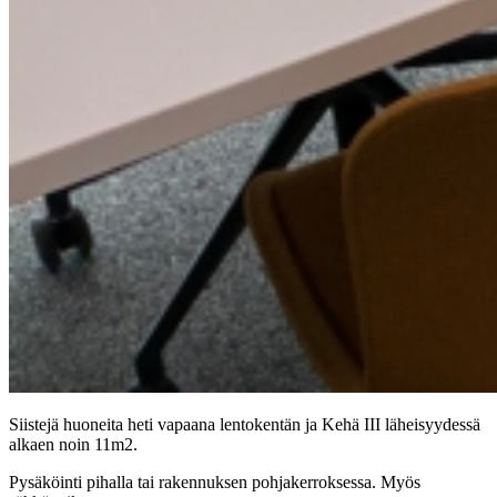
Siistejä huoneita heti vapaana lentokentän ja Kehä III läheisyydessä
alkaen noin 11m2.
Pysäköinti pihalla tai rakennuksen pohjakerroksessa. Myös