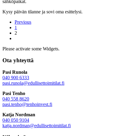
sähköpaikat.
Kysy päivän tilanne ja sovi oma esittelysi.
Previous
1
2
Please activate some Widgets.
Ota yhteyttä
Pasi Runola
040 900 6333
pasi.runola@edullisettoimitilat.fi
Pasi Tenho
040 558 8620
pasi.tenho@tenhoinvest.fi
Katja Nordman
040 050 9104
katja.nordman@
edullisettoimitilat.fi