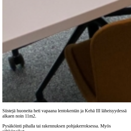
Siistejä huoneita heti vapaana lentokentän ja Kehä III läheisyydessä
alkaen noin 11m2.
Pysäköinti pihalla tai rakennuksen pohjakerroksessa. Myös