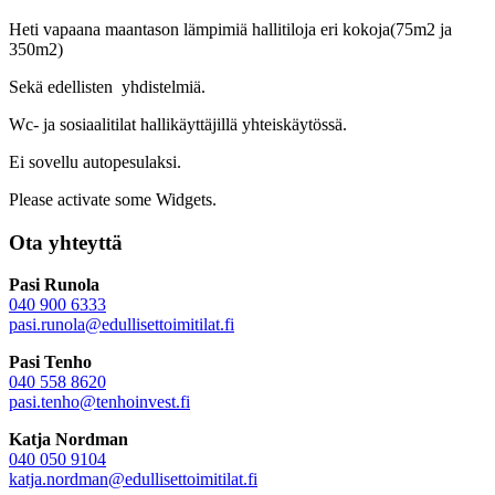
Heti vapaana maantason lämpimiä hallitiloja eri kokoja(75m2 ja
350m2)
Sekä edellisten yhdistelmiä.
Wc- ja sosiaalitilat hallikäyttäjillä yhteiskäytössä.
Ei sovellu autopesulaksi.
Please activate some Widgets.
Ota yhteyttä
Pasi Runola
040 900 6333
pasi.runola@edullisettoimitilat.fi
Pasi Tenho
040 558 8620
pasi.tenho@tenhoinvest.fi
Katja Nordman
040 050 9104
katja.nordman@
edullisettoimitilat.fi