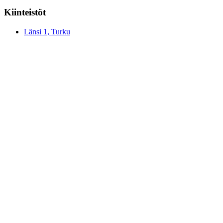
Kiinteistöt
Länsi 1, Turku