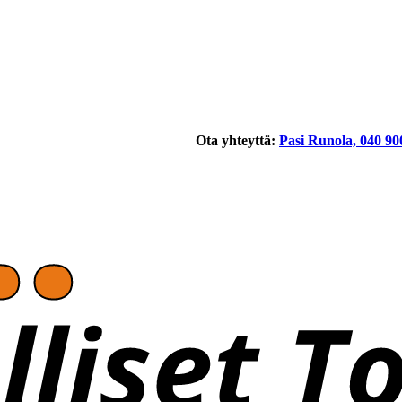
Ota yhteyttä:
Pasi Runola, 040 90